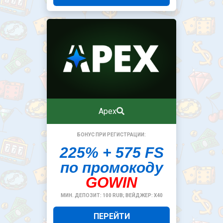
Apex
БОНУС ПРИ РЕГИСТРАЦИИ:
225% + 575 FS
по промокоду
GOWIN
МИН. ДЕПОЗИТ: 100 RUB; ВЕЙДЖЕР: Х40
ПЕРЕЙТИ