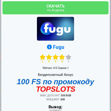
СКАЧАТЬ
На Андроид
Fugu
Рейтинг:
4
/5 Оценок:
1
Бездепозитный бонус
100 FS по промокоду
TOPSLOTS
МИН. ДЕПОЗИТ:
500 RUB
ВЕЙДЖЕР:
Х40
Вывод:
30 МИНУТ