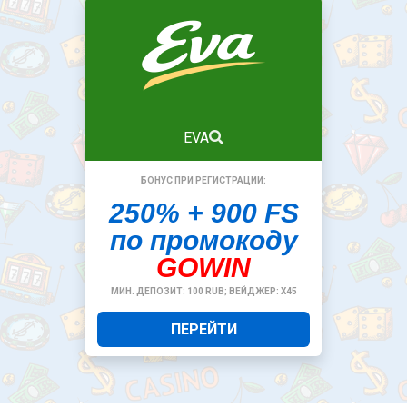
EVA
БОНУС ПРИ РЕГИСТРАЦИИ:
250% + 900 FS
по промокоду
GOWIN
МИН. ДЕПОЗИТ: 100 RUB; ВЕЙДЖЕР: Х45
ПЕРЕЙТИ