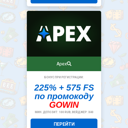
Apex
БОНУС ПРИ РЕГИСТРАЦИИ:
225% + 575 FS
по промокоду
GOWIN
МИН. ДЕПОЗИТ: 100 RUB; ВЕЙДЖЕР: Х40
ПЕРЕЙТИ