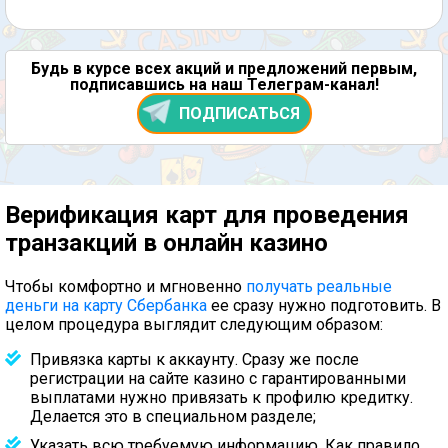
Будь в курсе всех акций и предложений первым,
подписавшись на наш Телеграм-канал!
ПОДПИСАТЬСЯ
Верификация карт для проведения
транзакций в онлайн казино
Чтобы комфортно и мгновенно
получать реальные
деньги на карту Сбербанка
ее сразу нужно подготовить. В
целом процедура выглядит следующим образом:
Привязка карты к аккаунту. Сразу же после
регистрации на сайте казино с гарантированными
выплатами нужно привязать к профилю кредитку.
Делается это в специальном разделе;
Указать всю требуемую информацию. Как правило,