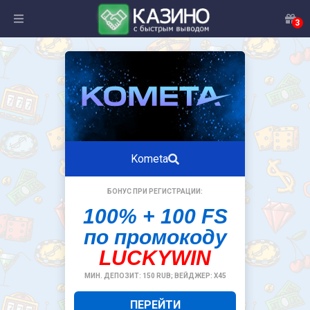
3
Kometa
БОНУС ПРИ РЕГИСТРАЦИИ:
100% + 100 FS
по промокоду
LUCKYWIN
МИН. ДЕПОЗИТ: 150 RUB; ВЕЙДЖЕР: Х45
ПЕРЕЙТИ