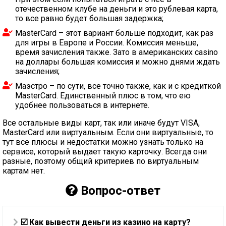
отечественном клубе на деньги и это рублевая карта,
то все равно будет большая задержка;
MasterCard – этот вариант больше подходит, как раз
для игры в Европе и России. Комиссия меньше,
время зачисления также. Зато в американских casino
на доллары большая комиссия и можно днями ждать
зачисления;
Маэстро – по сути, все точно также, как и с кредиткой
MasterCard. Единственный плюс в том, что ею
удобнее пользоваться в интернете.
Все остальные виды карт, так или иначе будут VISA,
MasterCard или виртуальным. Если они виртуальные, то
тут все плюсы и недостатки можно узнать только на
сервисе, который выдает такую карточку. Всегда они
разные, поэтому общий критериев по виртуальным
картам нет.
Вопрос-ответ
☑️ Как вывести деньги из казино на карту?