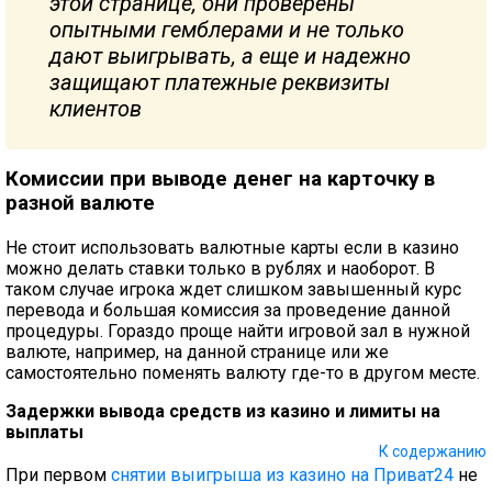
этой странице, они проверены
опытными гемблерами и не только
дают выигрывать, а еще и надежно
защищают платежные реквизиты
клиентов
Комиссии при выводе денег на карточку в
разной валюте
Не стоит использовать валютные карты если в казино
можно делать ставки только в рублях и наоборот. В
таком случае игрока ждет слишком завышенный курс
перевода и большая комиссия за проведение данной
процедуры. Гораздо проще найти игровой зал в нужной
валюте, например, на данной странице или же
самостоятельно поменять валюту где-то в другом месте.
Задержки вывода средств из казино и лимиты на
выплаты
К содержанию
При первом
снятии выигрыша из казино на Приват24
не