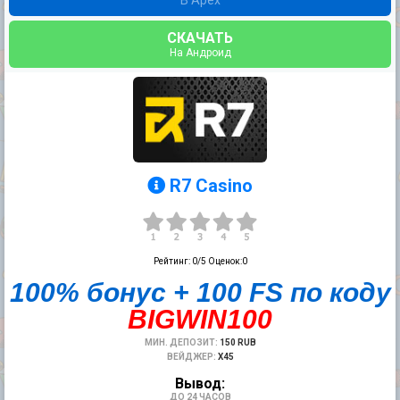
В Apex
СКАЧАТЬ
На Андроид
R7 Casino
Рейтинг:
0
/5 Оценок:
0
100% бонус + 100 FS по коду
BIGWIN100
МИН. ДЕПОЗИТ:
150 RUB
ВЕЙДЖЕР:
Х45
Вывод:
ДО 24 ЧАСОВ