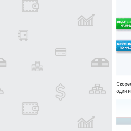
Скоре
один и