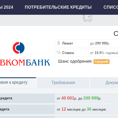
 2024
ПОТРЕБИТЕЛЬСКИЕ КРЕДИТЫ
СПИСО
С
Лимит
до
299 999
р.
Ставка
от
14.9
% годовы
Шанс одобрения:
Средний
овия к кредиту
Требования
Докум
40 001
299 999
кредита
от
p. до
p.
12
36
едита
от
месяцев до
месяцев