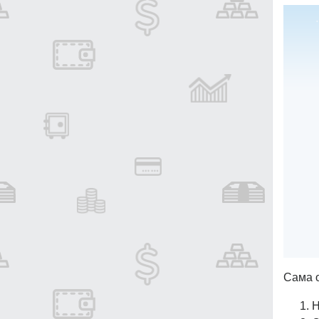
Сама 
Н