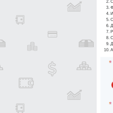
С
Ф
И
О
Д
Р
С
Д
А