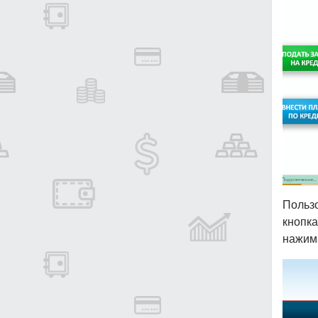
Пользо
кнопк
нажима