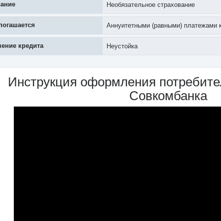
вание
Необязательное страхование
погашается
Аннуитетными (равными) платежами 
ение кредита
Неустойка
Инструкция оформления потребител
Совкомбанка