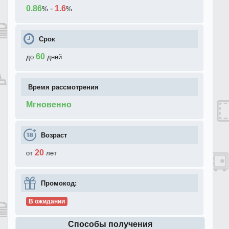
0.86
-
1.6
%
%
Срок
60
до
дней
Время рассмотрения
Мгновенно
Возраст
20
от
лет
Промокод:
В ожидании
Способы получения