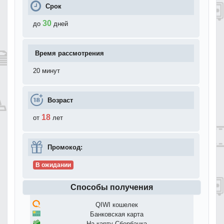
Срок
30
до
дней
Время рассмотрения
20 минут
Возраст
18
от
лет
Промокод:
В ожидании
Способы получения
QIWI кошелек
Банковская карта
На карту Сбербанка