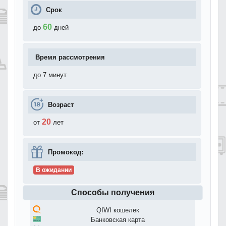
Срок
60
до
дней
Время рассмотрения
до 7 минут
Возраст
20
от
лет
Промокод:
В ожидании
Способы получения
QIWI кошелек
Банковская карта