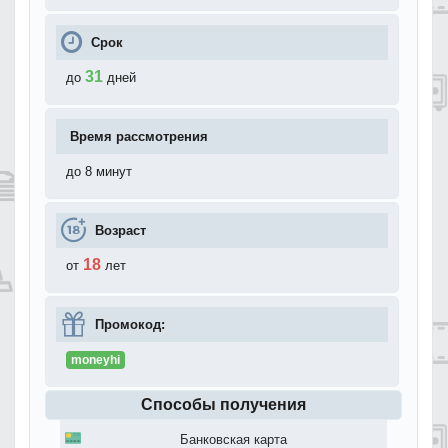
Срок
31
до
дней
Время рассмотрения
до 8 минут
Возраст
18
от
лет
Промокод:
moneyhi
Способы получения
Банковская карта