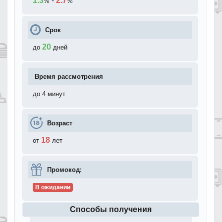
1.3
-
2.7
%
%
Срок
20
до
дней
Время рассмотрения
до 4 минут
Возраст
18
от
лет
Промокод:
В ожидании
Способы получения