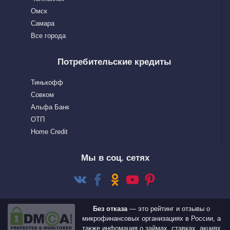
Омск
Самара
Все города
Потребительские кредиты
Тинькофф
Совком
Альфа Банк
OTП
Home Сredit
Мы в соц. сетях
Без отказа
— это рейтинг и отзывы о
микрофинансовых организациях в России, а
также инфомация о займах, ставках, акциях