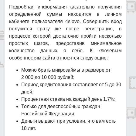
Подробная информация касательно получения
определенной суммы находится в личном
кабинете пользователя 4slovo. Совершить вход
получится сразу же после регистрация, в
процессе которой достаточно пройти несколько
простых шагов, предоставив минимальное
количество данных о себе. К ключевым
особенностям сайта относятся следующие:
Можно брать микрозаймы в размере от
2 000 до 10 000 рублей;
Период кредитования составляет от 5 до 30
дней;
Процентная ставка на каждый день 1,7%;
Только для дееспособных граждан
Российской Федерации;
Деньги выдают при условии, что вам есть
18 лет.