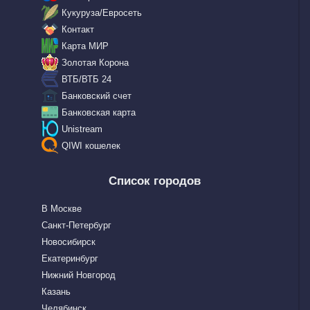
Кукуруза/Евросеть
Контакт
Карта МИР
Золотая Корона
ВТБ/ВТБ 24
Банковский счет
Банковская карта
Unistream
QIWI кошелек
Список городов
В Москве
Санкт-Петербург
Новосибирск
Екатеринбург
Нижний Новгород
Казань
Челябинск