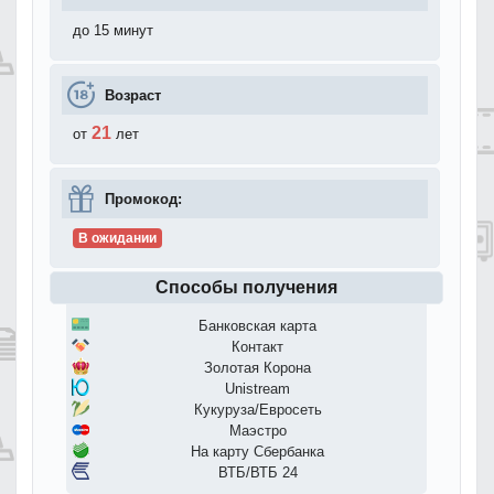
до 15 минут
Возраст
21
от
лет
Промокод:
В ожидании
Способы получения
Банковская карта
Контакт
Золотая Корона
Unistream
Кукуруза/Евросеть
Маэстро
На карту Сбербанка
ВТБ/ВТБ 24