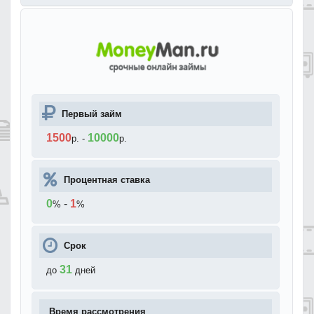
Первый займ
1500
10000
р.
-
р.
Процентная ставка
0
-
1
%
%
Срок
31
до
дней
Время рассмотрения