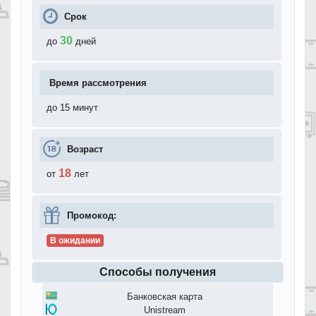
Срок
30
до
дней
Время рассмотрения
до 15 минут
Возраст
18
от
лет
Промокод:
В ожидании
Способы получения
Банковская карта
Unistream