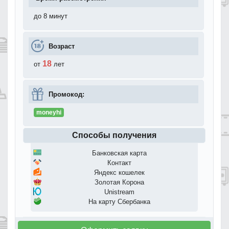
до 8 минут
Возраст
18
от
лет
Промокод:
moneyhi
Способы получения
Банковская карта
Контакт
Яндекс кошелек
Золотая Корона
Unistream
На карту Сбербанка