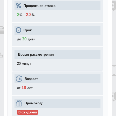
Процентная ставка
2
-
2.2
%
%
Срок
30
до
дней
Время рассмотрения
20 минут
Возраст
18
от
лет
Промокод:
В ожидании