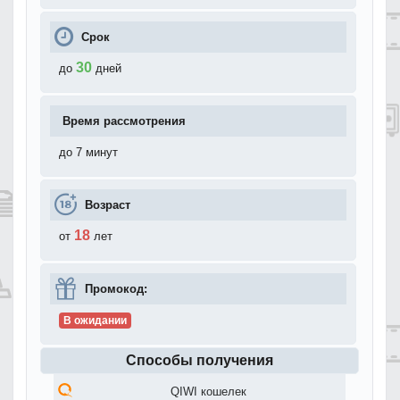
Срок
30
до
дней
Время рассмотрения
до 7 минут
Возраст
18
от
лет
Промокод:
В ожидании
Способы получения
QIWI кошелек