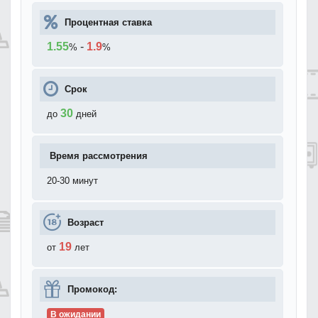
Процентная ставка
1.55
-
1.9
%
%
Срок
30
до
дней
Время рассмотрения
20-30 минут
Возраст
19
от
лет
Промокод:
В ожидании