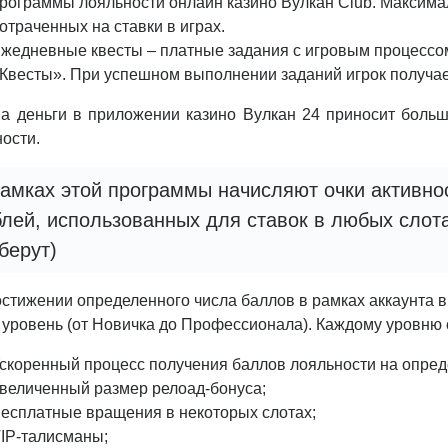
рограммы лояльности онлайн казино Вулкан Club. Максимал
отраченных на ставки в играх.
жедневные квесты – платные задания с игровым процесс
Квесты». При успешном выполнении заданий игрок получае
на деньги в приложении казино Вулкан 24 приносит боль
ости.
рамках этой программы начисляют очки активнос
блей, использованных для ставок в любых слота
берут)
стижении определенного числа баллов в рамках аккаунта 
уровень (от Новичка до Профессионала). Каждому уровню 
скоренный процесс получения баллов лояльности на опре
величенный размер релоад-бонуса;
есплатные вращения в некоторых слотах;
IP-талисманы;