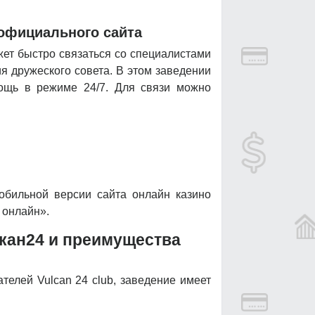
 официального сайта
ет быстро связаться со специалистами
 дружеского совета. В этом заведении
ощь в режиме 24/7. Для связи можно
обильной версии сайта онлайн казино
 онлайн».
кан24 и преимущества
телей Vulcan 24 club, заведение имеет