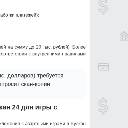
аботки платежей);
ей на сумму до 20 тыс. рублей). Более
 соответствии с внутренними правилами
с. долларов) требуется
просит скан-копии
ан 24 для игры с
иложения с азартными играми в Вулкан