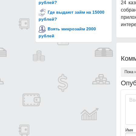
24 каз
рублей?
собран
Где выдают займ на 15000
прило
рублей?
интере
Взять микрозайм 2000
рублей
Комм
Пока 
Опуб
Имя