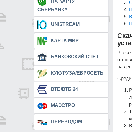
НА КАРТУ
С
СБЕРБАНКА
П
В
П
UNISTREAM
Скач
КАРТА МИР
уст
Все ак
БАНКОВСКИЙ СЧЕТ
относя
на деп
КУКУРУЗА/ЕВРОСЕТЬ
Среди
ВТБ/ВТБ 24
Р
л
р
МАЭСТРО
1
м
ПЕРЕВОДОМ
В