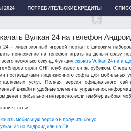
 2024
ПОТРЕБИТЕЛЬСКИЕ КРЕДИТЫ
СПИСО
качать Вулкан 24 на телефон Андрои
н 24 – лицензионный игровой портал с широким наборо
овить приложение на телефон играть на деньги сразу по
 всего несколько секунд. Функция
скачать Vulkan 24 на анд
гемблеров стран СНГ, клуб известен за рубежом. Операт
ми поставщиками лицензионного софта для мобильных уст
ставляемых услуг. Полная версия официального сай
енный дизайн и удобные элементы управления, информаци
м денег прибыльно и интересно, если гемблер выбрал моб
жание статьи:
качать мобильную версию и получить бонус
улкан 24 на Андроид или на ПК