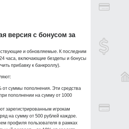
ая версия с бонусом за
ействующие и обновляемые. К последним
 24 часа, включающие бездепы и бонусы
ить прибавку к банкроллу).
ляют:
% от суммы пополнения. Эти средства
 при пополнении на сумму от 1000
яют зарегистрированным игрокам
яд на сумму от 500 рублей каждое.
нем профиля пользователя в рамках