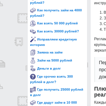
рублей?
инстр
Как получить займ на 4000
В
рублей?
Э
Как взять 50 000 рублей
С
Т
Как взять 30000 рублей?
Реглам
Исправляем кредитную
крупны
историю
зеркал
Заявка на займ
Займ на 5000 рублей
Пе
Деньги в долг
пр
до
Где срочно взять 300
рублей в долг?
Плю
Где получить 25000 рублей
реа
в долг
Кажды
Где дадут займ в 10 000