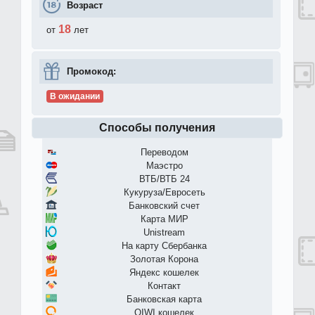
Возраст
18
от
лет
Промокод:
В ожидании
Способы получения
Переводом
Маэстро
ВТБ/ВТБ 24
Кукуруза/Евросеть
Банковский счет
Карта МИР
Unistream
На карту Сбербанка
Золотая Корона
Яндекс кошелек
Контакт
Банковская карта
QIWI кошелек