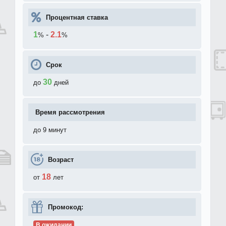
Процентная ставка
1
-
2.1
%
%
Срок
30
до
дней
Время рассмотрения
до 9 минут
Возраст
18
от
лет
Промокод:
В ожидании