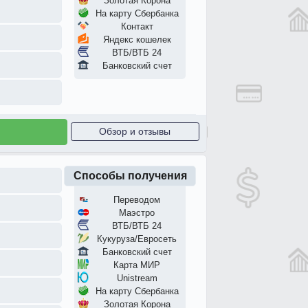
Золотая Корона
На карту Сбербанка
Контакт
Яндекс кошелек
ВТБ/ВТБ 24
Банковский счет
Обзор и отзывы
Способы получения
Переводом
Маэстро
ВТБ/ВТБ 24
Кукуруза/Евросеть
Банковский счет
Карта МИР
Unistream
На карту Сбербанка
Золотая Корона