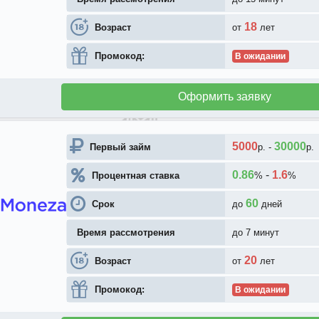
18
Возраст
от
лет
Промокод:
В ожидании
Оформить заявку
5000
30000
Первый займ
р.
-
р.
0.86
-
1.6
Процентная ставка
%
%
60
Срок
до
дней
Время рассмотрения
до 7 минут
20
Возраст
от
лет
Промокод:
В ожидании