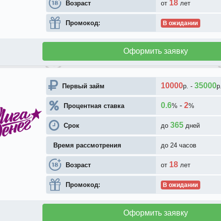
18
Возраст
от
лет
Промокод:
В ожидании
Оформить заявку
10000
35000
Первый займ
р.
-
р
0.6
-
2
Процентная ставка
%
%
365
Срок
до
дней
Время рассмотрения
до 24 часов
18
Возраст
от
лет
Промокод:
В ожидании
Оформить заявку