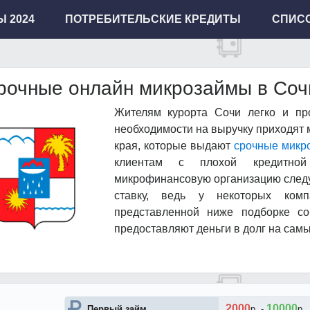
 2024
ПОТРЕБИТЕЛЬСКИЕ КРЕДИТЫ
СПИСО
рочные онлайн микрозаймы в Сочи
Жителям курорта Сочи легко и про
необходимости на выручку приходят
края, которые выдают
срочные микр
клиентам с плохой кредитно
микрофинансовую организацию следу
ставку, ведь у некоторых ком
представленной ниже подборке с
предоставляют деньги в долг на сам
2000
10000
Первый займ
р.
-
р.