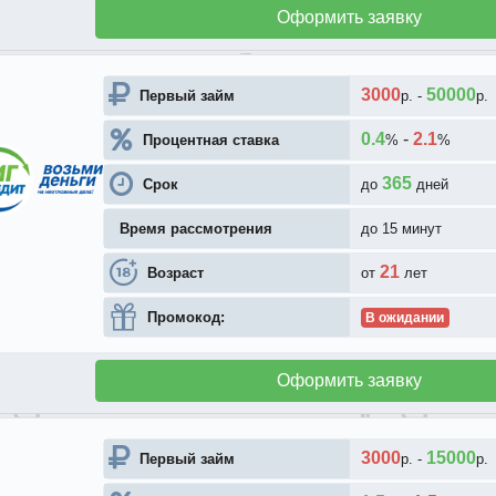
Оформить заявку
3000
50000
Первый займ
р.
-
р.
0.4
-
2.1
Процентная ставка
%
%
365
Срок
до
дней
Время рассмотрения
до 15 минут
21
Возраст
от
лет
Промокод:
В ожидании
Оформить заявку
3000
15000
Первый займ
р.
-
р.