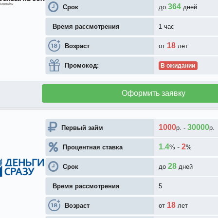
364
Срок
до
дней
Время рассмотрения
1 час
18
Возраст
от
лет
Промокод:
В ожидании
Оформить заявку
1000
30000
Первый займ
р.
-
р.
1.4
-
2
Процентная ставка
%
%
28
Срок
до
дней
Время рассмотрения
5
18
Возраст
от
лет