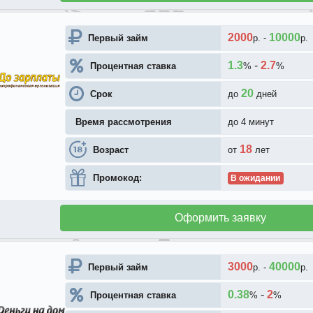
2000
10000
Первый займ
р.
-
р.
1.3
-
2.7
Процентная ставка
%
%
20
Срок
до
дней
Время рассмотрения
до 4 минут
18
Возраст
от
лет
Промокод:
В ожидании
Оформить заявку
3000
40000
Первый займ
р.
-
р.
0.38
-
2
Процентная ставка
%
%