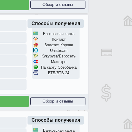
Обзор и отзывы
Способы получения
Банковская карта
Контакт
Золотая Корона
Unistream
Кукуруза/Евросеть
Маэстро
На карту Сбербанка
ВТБ/ВТБ 24
Обзор и отзывы
Способы получения
Банковская карта