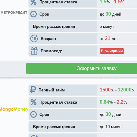
1.5
-
1.5
Процентная ставка
%
%
30
Срок
до
дней
Время рассмотрения
5 минут
21
Возраст
от
лет
Промокод:
В ожидании
Оформить заявку
1500
12000
Первый займ
р.
-
р.
0.84
-
2.2
Процентная ставка
%
%
30
Срок
до
дней
Время рассмотрения
до 10 минут