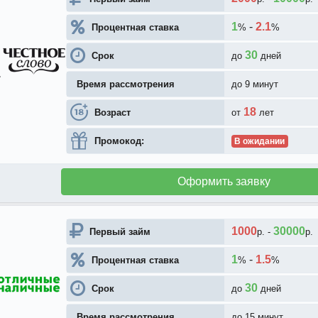
1
-
2.1
Процентная ставка
%
%
30
Срок
до
дней
Время рассмотрения
до 9 минут
18
Возраст
от
лет
Промокод:
В ожидании
Оформить заявку
1000
30000
Первый займ
р.
-
р.
1
-
1.5
Процентная ставка
%
%
30
Срок
до
дней
Время рассмотрения
до 15 минут