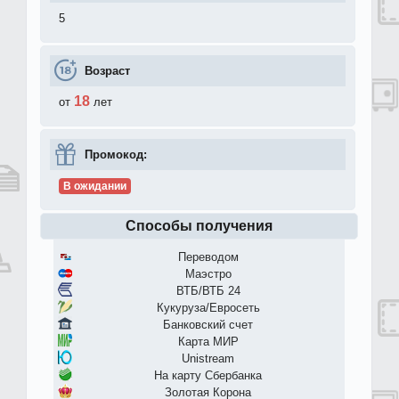
5
Возраст
18
от
лет
Промокод:
В ожидании
Способы получения
Переводом
Маэстро
ВТБ/ВТБ 24
Кукуруза/Евросеть
Банковский счет
Карта МИР
Unistream
На карту Сбербанка
Золотая Корона